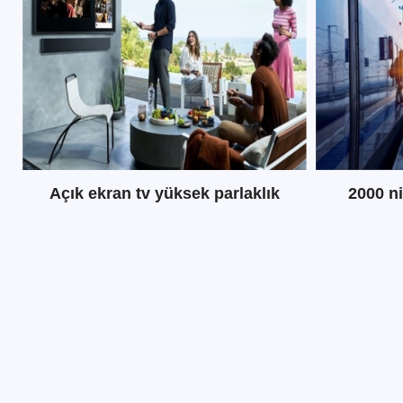
okunabilir lcd ekran
Açık ekran tv yüksek parlaklık
2000 ni