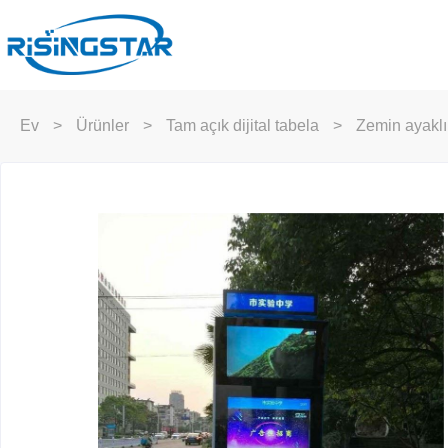
Ev
>
Ürünler
>
Tam açık dijital tabela
>
Zemin ayaklı 