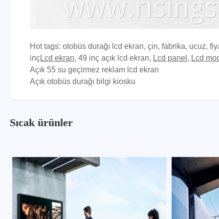
Hot tags: otobüs durağı lcd ekran, çin, fabrika, ucuz, fiy
inç
Lcd ekran
, 49 inç açık lcd ekran
,
Lcd panel
,
Lcd mo
Açık 55 su geçirmez reklam lcd ekran
Açık otobüs durağı bilgi kiosku
Sıcak ürünler