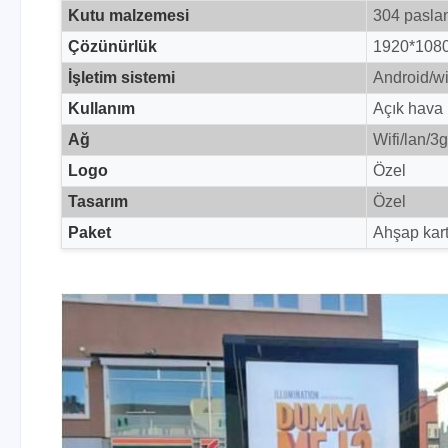
Kutu malzemesi
304 paslan
Çözünürlük
1920*108
İşletim sistemi
Android/w
Kullanım
Açık hava
Ağ
Wifi/lan/3g
Logo
Özel
Tasarım
Özel
Paket
Ahşap kar