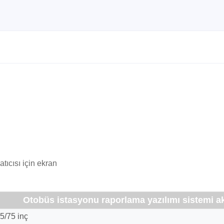
latıcısı için ekran
Otobüs istasyonu raporlama yazılımı sistemi akıl
5/75 inç