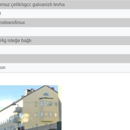
maz çelik/sgcc galvanizli levha
0
indows/linux
/4g isteğe bağlı
ton