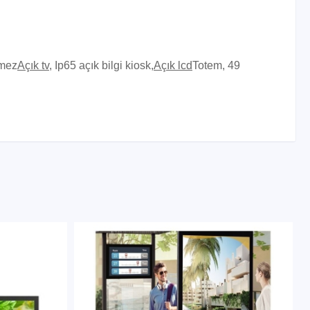
rmez
Açık tv
, Ip65 açık bilgi kiosk,
Açık lcd
Totem, 49