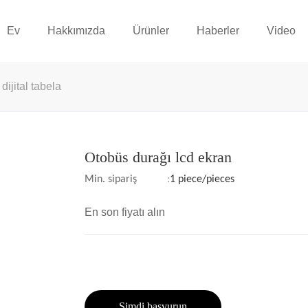
Ev
Hakkımızda
Ürünler
Haberler
Video
dijital tabela
Otobüs durağı lcd ekran
Min. sipariş
:
1 piece/pieces
En son fiyatı alın
Şimdi başvurun