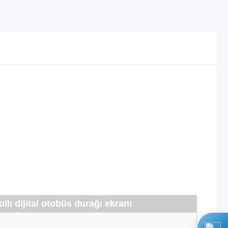
lı dijital otobüs durağı ekranı