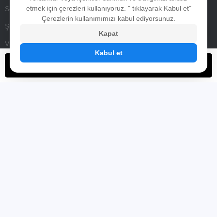
etmek için çerezleri kullanıyoruz. " tıklayarak Kabul et"
Sertifikalar
Yüksek parlaklık tft lcd panel
Çerezlerin kullanımımızı kabul ediyorsunuz.
Şirket gösterisi
Pencere bakan lcd ekran
Kapat
Video
Tam açık dijital tabela
Kabul et
Yüksek parlaklık açık çerçeve monitörü
Şimdi başvurun
Taşınabilir pil dijital tabela
Streç lcd ekran
Ev
Hakkımızda
Ürünler
Haberler
Video
İletişim
Copyright © 2019 Shenzhen Risingstar Outdoor High Light LCD
Co., Ltd Tüm hakları saklıdır.
Gizlilik politikası
Yüksek parlaklık göstergesi
Güneş ışığı okunabilir ekran çözümü