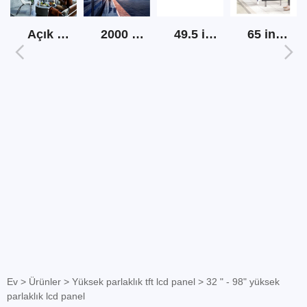
Açık ekran tv yüksek parlaklık
2000 nits açık lcd şerit ekran
49.5 inç şerit lcd ekran
65 inç açık güneş ışığı okunabilir dijital tabela
Ev
>
Ürünler
>
Yüksek parlaklık tft lcd panel
>
32 " - 98" yüksek
parlaklık lcd panel