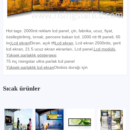
Hot tags: 2000nit reklam lcd panel, çin, fabrika, ucuz, fiyat,
özelleştirilmiş, tırnak, pencere bakan lcd, 1000 nit tft paneli, 65
inç
Lcd ekran
Ekran, açık tft
Lcd ekran
, Lcd ekran 2500nits, şerit
lcd ekran, 21 5 ucuz ekran ekranları
,
Lcd panel,
Lcd modülü
,
Yüksek parlaklık göstergesi
.
75 inç risingstar ultra parlak lcd panel
Yüksek parlaklık lcd ekran
Otobüs durağı için
Sıcak ürünler