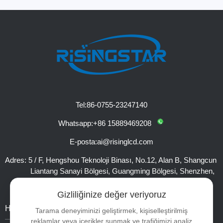
Tel:
86-0755-23247140
Whatsapp:
+86 15889469208
E-posta:
ai@risinglcd.com
Adres:
5 / F, Hengshou Teknoloji Binası, No.12, Alan B, Shangcun
Liantang Sanayi Bölgesi, Guangming Bölgesi, Shenzhen,
Çin
Gizliliğinize değer veriyoruz
Hakkında
Ürünler
Bağlantılar
Tarama deneyiminizi geliştirmek, kişiselleştirilmiş
reklamlar veya içerikler sunmak ve trafiğimizi analiz