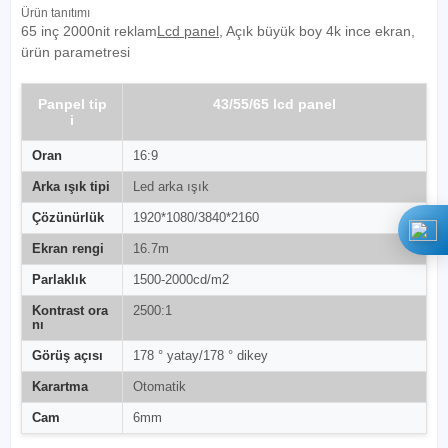
Ürün tanıtımı
65 inç 2000nit reklam
Lcd panel
, Açık büyük boy 4k ince ekran,
ürün parametresi
Panpel tip
43/55/65 lcd panel
i
Oran
16:9
Arka ışık tipi
Led arka ışık
Çözünürlük
1920*1080/3840*2160
Ekran rengi
16.7m
Parlaklık
1500-2000cd/m2
Kontrast ora
2500:1
nı
Görüş açısı
178 ° yatay/178 ° dikey
Karartma
Otomatik
Cam
6mm