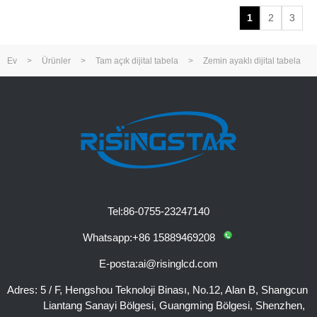
1
2
3
Ev
>
Ürünler
>
Tam açık dijital tabela
>
Zemin ayaklı dijital tabela
Tel:
86-0755-23247140
Whatsapp:
+86 15889469208
E-posta:
ai@risinglcd.com
Adres:
5 / F, Hengshou Teknoloji Binası, No.12, Alan B, Shangcun
Liantang Sanayi Bölgesi, Guangming Bölgesi, Shenzhen,