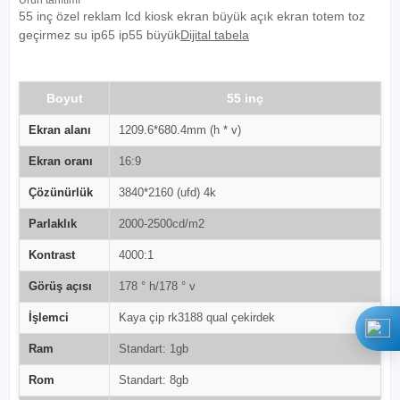
55 inç özel reklam lcd kiosk ekran büyük açık ekran totem toz
geçirmez su ip65 ip55 büyük
Dijital tabela
Boyut
55 inç
Ekran alanı
1209.6*680.4mm (h * v)
Ekran oranı
16:9
Çözünürlük
3840*2160 (ufd) 4k
Parlaklık
2000-2500cd/m2
Kontrast
4000:1
Görüş açısı
178 ° h/178 ° v
İşlemci
Kaya çip rk3188 qual çekirdek
Ram
Standart: 1gb
Rom
Standart: 8gb