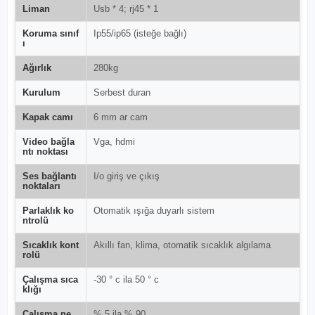
Liman
Usb * 4; rj45 * 1
Koruma sınıf
Ip55/ip65 (isteğe bağlı)
ı
Ağırlık
280kg
Kurulum
Serbest duran
Kapak camı
6 mm ar cam
Video bağla
Vga, hdmi
ntı noktası
Ses bağlantı
I/o giriş ve çıkış
noktaları
Parlaklık ko
Otomatik ışığa duyarlı sistem
ntrolü
Sıcaklık kont
Akıllı fan, klima, otomatik sıcaklık algılama
rolü
Çalışma sıca
-30 ° c ila 50 ° c
klığı
Çalışma ne
% 5 ila % 90