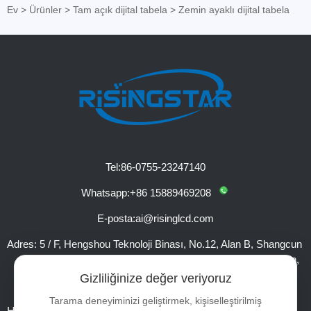
Ev
>
Ürünler
>
Tam açık dijital tabela
>
Zemin ayaklı dijital tabela
Tel:
86-0755-23247140
Whatsapp:
+86 15889469208
E-posta:
ai@risinglcd.com
Adres:
5 / F, Hengshou Teknoloji Binası, No.12, Alan B, Shangcun
Liantang Sanayi Bölgesi, Guangming Bölgesi, Shenzhen,
Çin
Gizliliğinize değer veriyoruz
Tarama deneyiminizi geliştirmek, kişiselleştirilmiş