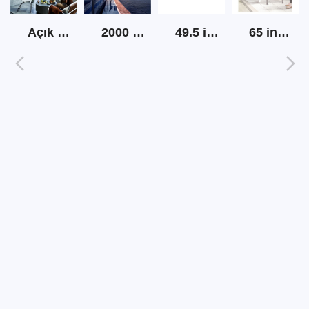
Açık ekran tv yüksek parlaklık
2000 nits açık lcd şerit ekran
49.5 inç şerit lcd ekran
65 inç açık güneş ışığı okunabilir dijital tabela