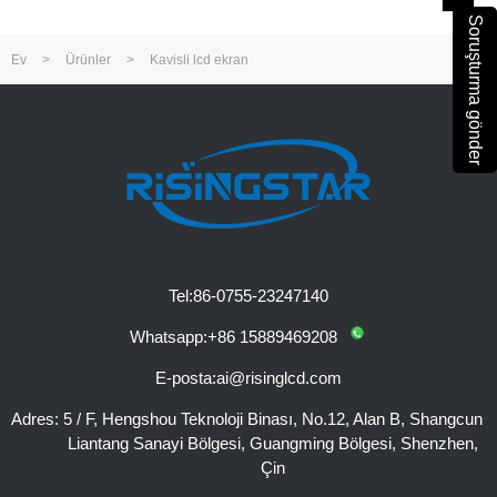
Soruşturma gönder
Ev
>
Ürünler
>
Kavisli lcd ekran
Tel:
86-0755-23247140
Whatsapp:
+86 15889469208
E-posta:
ai@risinglcd.com
Adres:
5 / F, Hengshou Teknoloji Binası, No.12, Alan B, Shangcun
Liantang Sanayi Bölgesi, Guangming Bölgesi, Shenzhen,
Çin