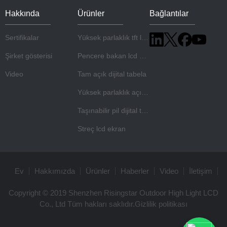
Hakkında
Ürünler
Bağlantılar
Sertifikalar
Yüksek parlaklık tft lcd panel
Şirket gösterisi
Pencere bakan lcd ekran
Video
Tam açık dijital tabela
Yüksek parlaklık açık çerçeve monitörü
Taşınabilir pil dijital tabela
Streç lcd ekran
Ev
Hakkımızda
Ürünler
Haberler
Video
İletişim
Copyright © 2019 Shenzhen Risingstar Outdoor High Light LCD
Co., Ltd Tüm hakları saklıdır.
Gizlilik politikası