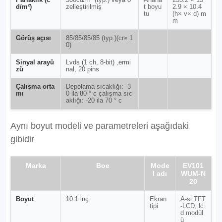
Parlaklık (c
500cd/m² (typ.) veya ö
Anaha
233.2 × 15
d/m²)
zelleştirilmiş
t boyu
2.9 × 10.4
tu
(h× v× d) m
m
Görüş açısı
85/85/85/85 (typ.)(cr≥ 1
0)
Sinyal arayü
Lvds (1 ch, 8-bit) ,ermi
zü
nal, 20 pins
Çalışma orta
Depolama sıcaklığı: -3
mı
0 ila 80 ° c çalışma sıc
aklığı: -20 ila 70 ° c
Aynı boyut modeli ve parametreleri aşağıdaki
gibidir
Marka
Boe
Mode
EV101
l adı
WUM-N
20
Boyut
10.1 inç
Ekran
A-si TFT
tipi
-LCD, lc
d modül
ü