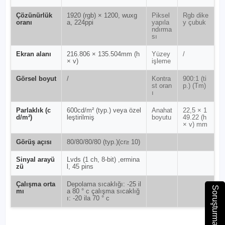
Çözünürlük
1920 (rgb) × 1200, wuxg
Piksel
Rgb dike
oranı
a, 224ppi
yapıla
y çubuk
ndırma
sı
Ekran alanı
216.806 × 135.504mm (h
Yüzey
/
× v)
işleme
Görsel boyut
/
Kontra
900:1 (ti
st oran
p.) (Tm)
ı
Parlaklık (c
600cd/m² (typ.) veya özel
Anahat
22,5 × 1
d/m²)
leştirilmiş
boyutu
49.22 (h
× v) mm
Görüş açısı
80/80/80/80 (typ.)(cr≥ 10)
Sinyal arayü
Lvds (1 ch, 8-bit) ,ermina
zü
l, 45 pins
Çalışma orta
Depolama sıcaklığı: -25 il
Soruşturma gönder
mı
a 80 ° c çalışma sıcaklığ
ı: -20 ila 70 ° c