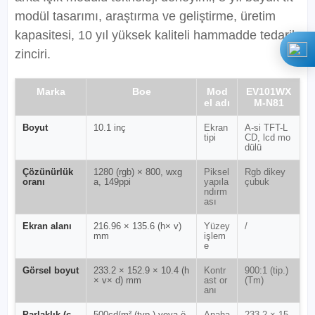
modül tasarımı, araştırma ve geliştirme, üretim
kapasitesi, 10 yıl yüksek kaliteli hammadde tedarik
zinciri.
Marka
Boe
Mod
EV101WX
el adı
M-N81
Boyut
10.1 inç
Ekran
A-si TFT-L
tipi
CD, lcd mo
dülü
Çözünürlük
1280 (rgb) × 800, wxg
Piksel
Rgb dikey
oranı
a, 149ppi
yapıla
çubuk
ndırm
ası
Ekran alanı
216.96 × 135.6 (h× v)
Yüzey
/
mm
işlem
e
Görsel boyut
233.2 × 152.9 × 10.4 (h
Kontr
900:1 (tip.)
× v× d) mm
ast or
(Tm)
anı