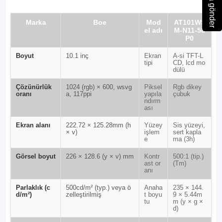
Marka
Boe
Mod
AT101WS
el adı
M-N11-58
P0
Boyut
10.1 inç
Ekran
A-si TFT-L
tipi
CD, lcd mo
dülü
Çözünürlük
1024 (rgb) × 600, wsvg
Piksel
Rgb dikey
oranı
a, 117ppi
yapıla
çubuk
ndırm
ası
Ekran alanı
222.72 × 125.28mm (h
Yüzey
Sis yüzeyi,
× v)
işlem
sert kapla
e
ma (3h)
Görsel boyut
226 × 128.6 (y × v) mm
Kontr
500:1 (tip.)
ast or
(Tm)
anı
Parlaklık (c
500cd/m² (typ.) veya ö
Anaha
235 × 144.
d/m²)
zelleştirilmiş
t boyu
9 × 5.44m
tu
m (y × g ×
d)