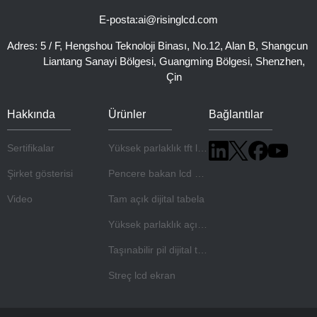
E-posta:
ai@risinglcd.com
Adres:
5 / F, Hengshou Teknoloji Binası, No.12, Alan B, Shangcun
Liantang Sanayi Bölgesi, Guangming Bölgesi, Shenzhen,
Çin
Hakkında
Ürünler
Bağlantılar
Sertifikalar
Yüksek parlaklık tft lcd panel
Şirket gösterisi
Pencere bakan lcd ekran
Video
Tam açık dijital tabela
Yüksek parlaklık açık çerçeve monitörü
Taşınabilir pil dijital tabela
Streç lcd ekran