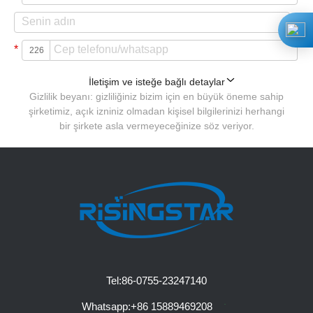
*
İletişim ve isteğe bağlı detaylar
Gizlilik beyanı: gizliliğiniz bizim için en büyük öneme sahip
şirketimiz, açık izniniz olmadan kişisel bilgilerinizi herhangi
bir şirkete asla vermeyeceğinize söz veriyor.
Tel:
86-0755-23247140
Whatsapp:
+86 15889469208