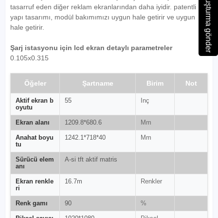
Soruşturma gönder
tasarruf eden diğer reklam ekranlarından daha iyidir. patentli
yapı tasarımı, modül bakımımızı uygun hale getirir ve uygun
hale getirir.
Şarj istasyonu için lcd ekran detaylı parametreler
0.105x0.315
Öğeler
Şartname
Birim
Not
Aktif ekran b
55
Inç
oyutu
Ekran alanı
1209.8*680.6
Mm
Anahat boyu
1242.1*718*40
Mm
tu
Sürücü elem
A-si tft aktif matris
anı
Ekran renkle
16.7m
Renkler
ri
Renk gamı
90
%