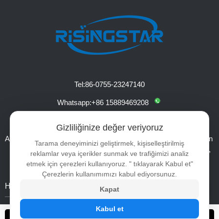
Tel:
86-0755-23247140
Whatsapp:
+86 15889469208
E-posta:
ai@risinglcd.com
Gizliliğinize değer veriyoruz
Adres:
5 / F, Hengshou Teknoloji Binası, No.12, Alan B, Shangcun
Tarama deneyiminizi geliştirmek, kişiselleştirilmiş
Liantang Sanayi Bölgesi, Guangming Bölgesi, Shenzhen,
reklamlar veya içerikler sunmak ve trafiğimizi analiz
Çin
etmek için çerezleri kullanıyoruz. " tıklayarak Kabul et"
Çerezlerin kullanımımızı kabul ediyorsunuz.
Hakkında
Ürünler
Bağlantılar
Kapat
Kabul et
Sertifikalar
Yüksek parlaklık tft lcd panel