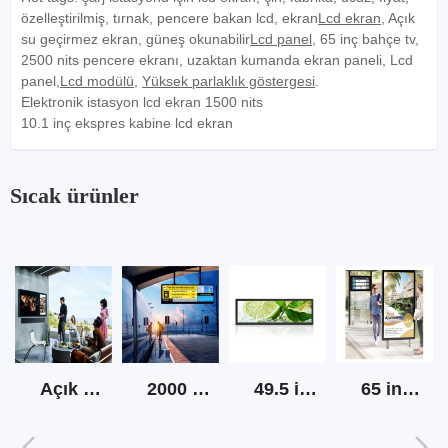
özelleştirilmiş, tırnak, pencere bakan lcd, ekran
Lcd ekran
, Açık
su geçirmez ekran, güneş okunabilir
Lcd panel
, 65 inç bahçe tv,
2500 nits pencere ekranı, uzaktan kumanda ekran paneli
,
Lcd
panel,
Lcd modülü
,
Yüksek parlaklık göstergesi
.
Elektronik istasyon lcd ekran 1500 nits
10.1 inç ekspres kabine lcd ekran
Sıcak ürünler
Açık ekran tv yüksek parlaklık
2000 nits açık lcd şerit ekran
49.5 inç şerit lcd ekran
65 inç açık güneş ışığı okunabilir dijital tabela