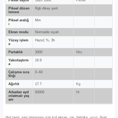
Piksel sayısı
1920*1080
Piksel
Piksel düzen
Rgb dikey şerit
lemesi
Piksel aralığ
Mm
ı
Ekran modu
Normalde siyah
Yüzey işlem
Haze1 %, 3h
e
Parlaklık
3000
Nits
Yakınlaştırm
16:9
a
Çalışma sıca
0--60
klığı
Ağırlık
17.7
Kg
Arkadan ayd
50000
Hr
ınlatmalı yaş
am
Hot tags: şarj istasyonu için lcd ekran, çin, fabrika, ucuz, fiyat,