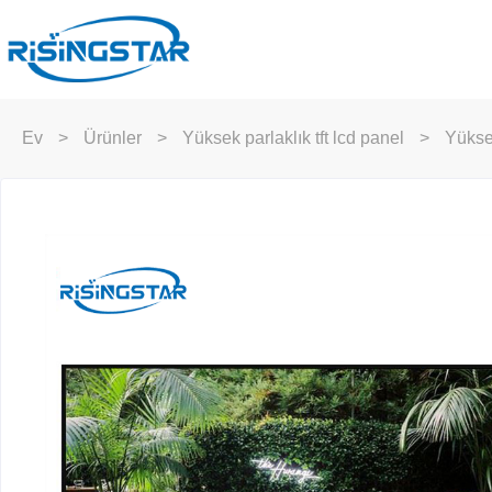
Ev
>
Ürünler
>
Yüksek parlaklık tft lcd panel
>
Yüksek