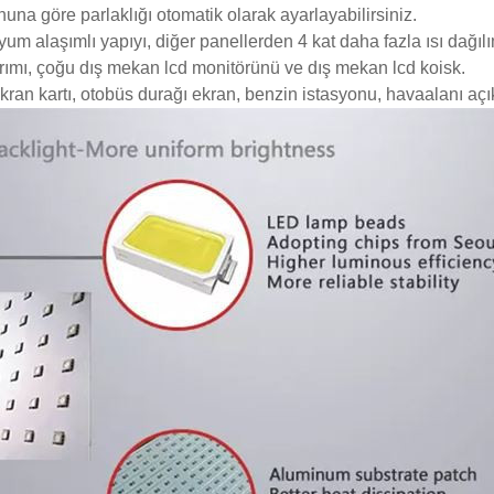
nuna göre parlaklığı otomatik olarak ayarlayabilirsiniz.
 alaşımlı yapıyı, diğer panellerden 4 kat daha fazla ısı dağılım
arımı, çoğu dış mekan lcd monitörünü ve dış mekan lcd koisk.
kran kartı, otobüs durağı ekran, benzin istasyonu, havaalanı açık