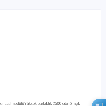
eri
Lcd modülü
Yüksek parlaklık 2500 cd/m2, ışık