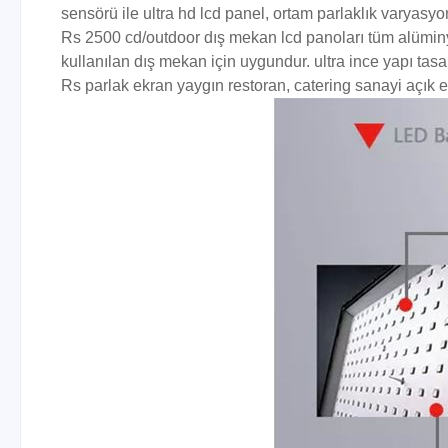
sensörü ile ultra hd lcd panel, ortam parlaklık varyasyo
Rs 2500 cd/outdoor dış mekan lcd panoları tüm alüminyum
kullanılan dış mekan için uygundur. ultra ince yapı tas
Rs parlak ekran yaygın restoran, catering sanayi açık e