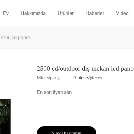
Ev
Hakkımızda
Ürünler
Haberler
Video
 tni lcd panel
2500 cd/outdoor dış mekan lcd pano
Min. sipariş
:
1 piece/pieces
En son fiyatı alın
Şimdi başvurun