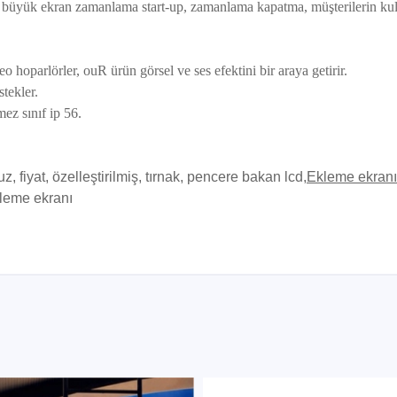
ar büyük ekran zamanlama start-up, zamanlama kapatma, müşterilerin kul
reo hoparlörler, ou
R ürün görsel ve ses efektini bir araya getirir.
tekler.
ez sınıf ip 56.
z, fiyat, özelleştirilmiş, tırnak, pencere bakan lcd,
Ekleme ekranı
kleme ekranı