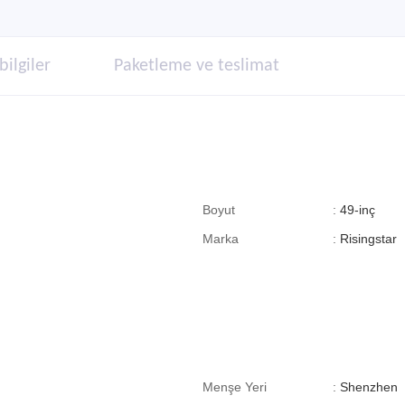
bilgiler
Paketleme ve teslimat
Boyut
:
49-inç
Marka
:
Risingstar
Menşe Yeri
:
Shenzhen