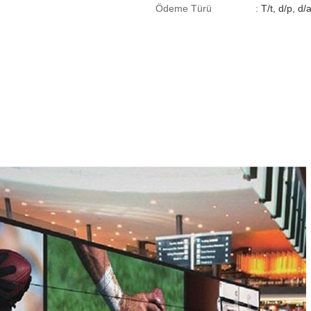
Ödeme Türü
:
T/t, d/p, d/