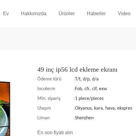
Ev
Hakkımızda
Ürünler
Haberler
Video
49 inç ip56 lcd ekleme ekranı
Ödeme türü
:
T/t, d/p, d/a
Incoterm
:
Fob, cfr, cif, exw
Min. sipariş
:
1 piece/pieces
Ulaşım
:
Okyanus, kara, hava, ekspres
Liman
:
Shenzhen
En son fiyatı alın