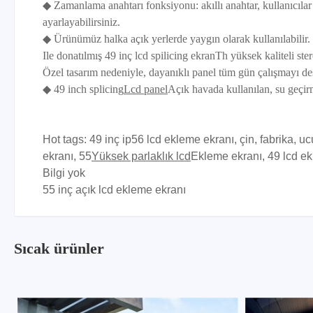
◆ Zamanlama anahtarı fonksiyonu: akıllı anahtar, kullanıcıl
ayarlayabilirsiniz.
◆ Ürünümüz halka açık yerlerde yaygın olarak kullanılabilir.
Ile donatılmış 49 inç lcd spilicing ekran
Th yüksek kaliteli ste
Özel tasarım nedeniyle, dayanıklı panel tüm gün çalışmayı des
◆ 49 inch splicing
Lcd panel
Açık havada kullanılan, su geçirm
Hot tags: 49 inç ip56 lcd ekleme ekranı, çin, fabrika, ucu
ekranı, 55
Yüksek parlaklık lcd
Ekleme ekranı, 49 lcd e
Bilgi yok
55 inç açık lcd ekleme ekranı
Sıcak ürünler