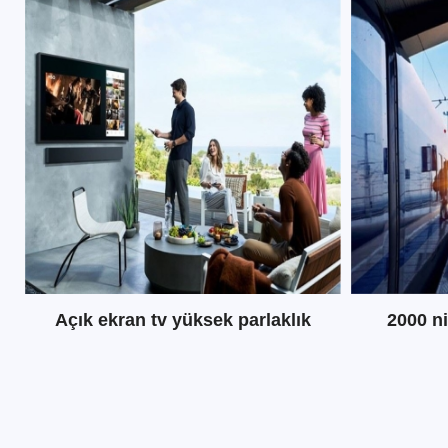
okunabilir lcd ekran
Açık ekran tv yüksek parlaklık
2000 ni