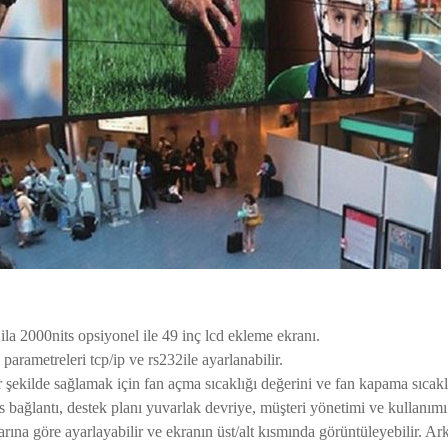
 ila 2000nits opsiyonel ile 49 inç lcd ekleme ekranı.
arametreleri tcp/ip ve rs232ile ayarlanabilir.
r şekilde sağlamak için fan açma sıcaklığı değerini ve fan kapama sıcaklı
 bağlantı, destek planı yuvarlak devriye, müşteri yönetimi ve kullanımı
larına göre ayarlayabilir ve ekranın üst/alt kısmında görüntüleyebilir. Arka 