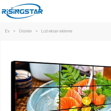
Ev
>
Ürünler
>
Lcd ekran ekleme