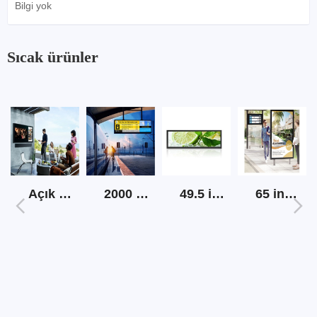
Bilgi yok
Sıcak ürünler
Açık ekran tv yüksek parlaklık
2000 nits açık lcd şerit ekran
49.5 inç şerit lcd ekran
65 inç açık güneş ışığı okunabilir dijital tabela