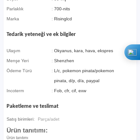
Parlaklık
:
700-nits
Marka
:
Risinglcd
Tedarik yeteneği ve ek bilgiler
Ulaşım
:
Okyanus, kara, hava, ekspres
Menşe Yeri
:
Shenzhen
Ödeme Türü
:
L/c, pokemon pinata/pokemon
pinata, d/p, d/a, paypal
Incoterm
:
Fob, cfr, cif, exw
Paketleme ve teslimat
Satış birimleri:
Parça/adet
Ürün tanıtımı:
Ürün tanıtımı