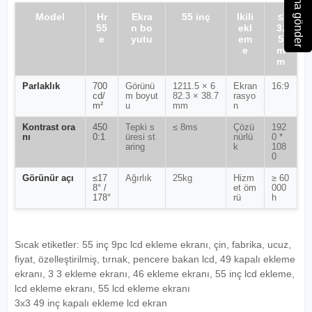
Soruşturma gönder
Model
Hr
Ekra
55 inç
Ikili
≤
55
n bo
ekl
3.
e
yutu
em
5
e
m
m
Parlaklık
700
Görünü
1211.5 × 6
Ekran
16:9
cd/
m boyut
82.3 × 38.7
rasyo
m²
u
mm
n
Kontrast ora
450
Tepki s
≤ 8ms
Çözü
192
nı
0:1
üresi st
nürlü
0 *
aring
k
108
0
Görünür açı
≤17
Ağırlık
25kg
Hizm
≥ 60
8° /
et öm
000
178°
rü
h
Sıcak etiketler: 55 inç 9pc lcd ekleme ekranı, çin, fabrika, ucuz,
fiyat, özelleştirilmiş, tırnak, pencere bakan lcd, 49 kapalı ekleme
ekranı, 3 3 ekleme ekranı, 46 ekleme ekranı, 55 inç lcd ekleme,
lcd ekleme ekranı, 55 lcd ekleme ekranı
3x3 49 inç kapalı ekleme lcd ekran