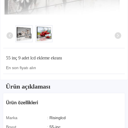
55 inç 9 adet lcd ekleme ekranı
En son fiyatı alın
Ürün açıklaması
Ürün özellikleri
Marka
:
Risinglcd
Boyut
:
55-inç