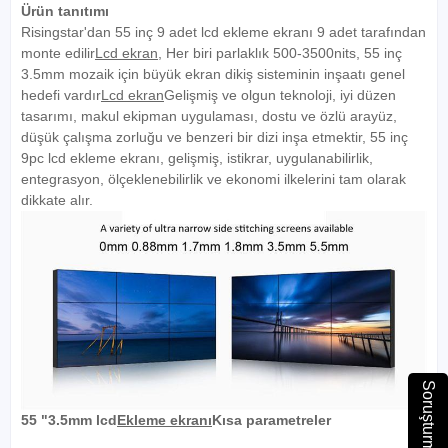
Ürün tanıtımı
Risingstar'dan 55 inç 9 adet lcd ekleme ekranı 9 adet tarafından
monte edilir
Lcd ekran
, Her biri parlaklık 500-3500nits, 55 inç
3.5mm mozaik için büyük ekran dikiş sisteminin inşaatı genel
hedefi vardır
Lcd ekran
Gelişmiş ve olgun teknoloji, iyi düzen
tasarımı, makul ekipman uygulaması, dostu ve özlü arayüz,
düşük çalışma zorluğu ve benzeri bir dizi inşa etmektir, 55 inç
9pc lcd ekleme ekranı, gelişmiş, istikrar, uygulanabilirlik,
entegrasyon, ölçeklenebilirlik ve ekonomi ilkelerini tam olarak
dikkate alır.
55 "3.5mm lcd
Ekleme ekranı
Kısa parametreler