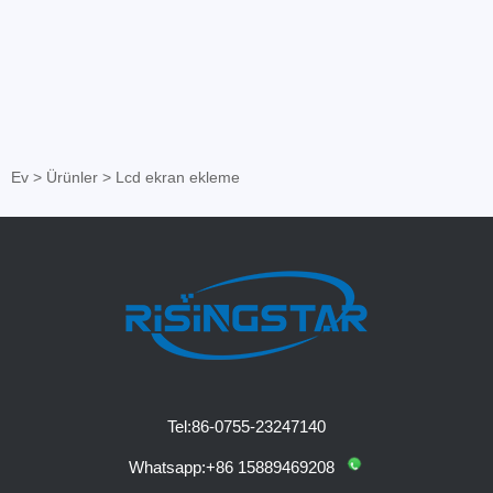
Ev
>
Ürünler
>
Lcd ekran ekleme
Tel:
86-0755-23247140
Whatsapp:
+86 15889469208