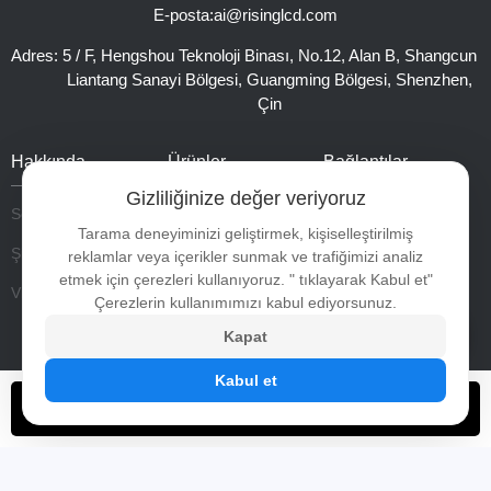
E-posta:
ai@risinglcd.com
Adres:
5 / F, Hengshou Teknoloji Binası, No.12, Alan B, Shangcun
Liantang Sanayi Bölgesi, Guangming Bölgesi, Shenzhen,
Çin
Hakkında
Ürünler
Bağlantılar
Gizliliğinize değer veriyoruz
Sertifikalar
Yüksek parlaklık tft lcd panel
Tarama deneyiminizi geliştirmek, kişiselleştirilmiş
Şirket gösterisi
Pencere bakan lcd ekran
reklamlar veya içerikler sunmak ve trafiğimizi analiz
etmek için çerezleri kullanıyoruz. " tıklayarak Kabul et"
Video
Tam açık dijital tabela
Çerezlerin kullanımımızı kabul ediyorsunuz.
Yüksek parlaklık açık çerçeve monitörü
Kapat
Taşınabilir pil dijital tabela
Kabul et
Şimdi başvurun
Streç lcd ekran